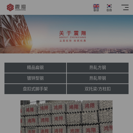
精品扁钢
热轧方钢
镀锌型钢
热轧带钢
盘扣式脚手架
双托梁/方柱扣