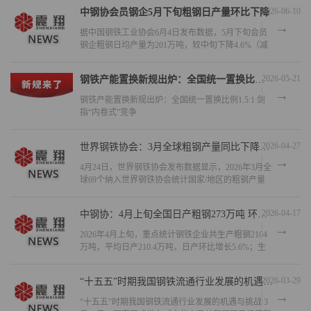
加166万吨，上升21.6%。
2026-06-10
中钢协会员钢企5月下旬粗钢日产量环比下降
据中国钢铁工业协会6月4日发布数据，5月下旬会员
钢企粗钢日均产量为201万吨，较中旬下降4.6%（减
少8万吨/日），同比亦降4.1%。含非会员企业，全国
日均产量约269万吨，环比降4.3%。华北地
2026-05-21
钢铁产能置换新规出炉：全国统一置换比例1.5:1 剑指“内卷式”竞争
钢铁产能置换新规出炉：全国统一置换比例1.5:1 剑
指“内卷式”竞争
2026-04-27
世界钢铁协会：3月全球粗钢产量同比下降4.2％
4月24日，世界钢铁协会发布数据显示，2026年3月全
球69个纳入世界钢铁协会统计国家/地区的粗钢产量
为1.599亿吨，同比下降4.2%。
其中，非洲粗钢产量为220万吨，同比提高11.6%；
2026-04-17
中钢协：4月上旬全国日产粗钢273万吨 环比增长5.6%
2026年4月上旬，重点统计钢铁企业共生产粗钢2104
万吨，平均日产210.4万吨，日产环比增长5.6%；生
铁1892万吨，平均日产189.2万吨，日产环比增长
4.4%；钢材1954万吨，平均日产195.4万吨，日产环
2026-03-29
“十五五”时期我国钢铁流通行业发展的机遇与挑战
“十五五”时期我国钢铁流通行业发展的机遇与挑战 3