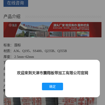
在线咨询
产品介绍
标准： 国标
材质：A36、Q195、SS400、Q235B、Q355B
厚度： 2.5mm~62mm
宽度： 15mm~230mm
品牌： 震翔
欢迎来到天津市震翔板带加工有限公司官网
技术： 热轧
应用： 工业，建筑，建造
产地：中国天津（大陆）
确定