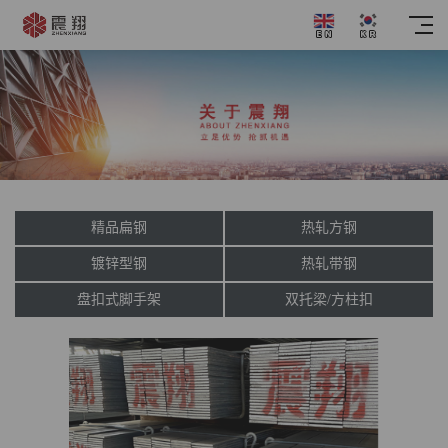
精品扁钢
热轧方钢
镀锌型钢
热轧带钢
盘扣式脚手架
双托梁/方柱扣