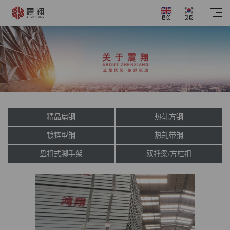
精品扁钢
热轧方钢
镀锌型钢
热轧带钢
盘扣式脚手架
双托梁/方柱扣