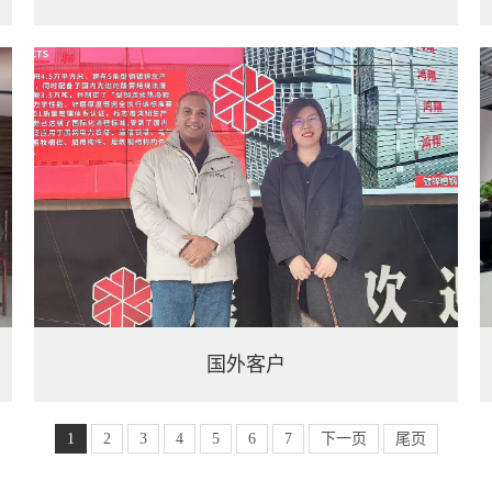
国外客户
1
2
3
4
5
6
7
下一页
尾页