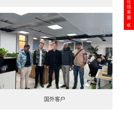
在
线
客
服
国外客户