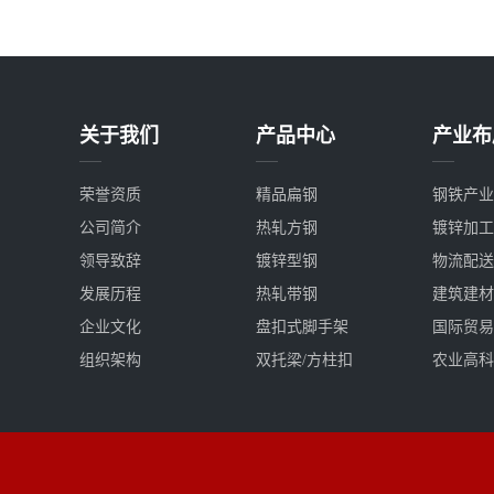
关于我们
产品中心
产业布
荣誉资质
精品扁钢
钢铁产业
公司简介
热轧方钢
镀锌加工
领导致辞
镀锌型钢
物流配送
发展历程
热轧带钢
建筑建材
企业文化
盘扣式脚手架
国际贸易
组织架构
双托梁/方柱扣
农业高科